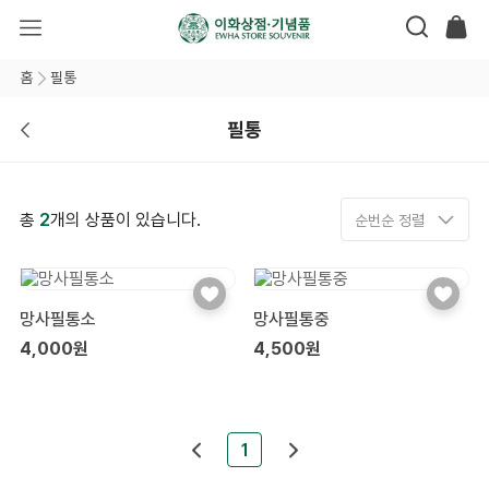
홈
필통
필통
총
2
개의 상품이 있습니다.
순번순 정렬
망사필통소
망사필통중
4,000원
4,500원
1