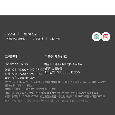
이용안내
|
교환 및 반품
개인정보처리방침
|
이용약관
|
사이트맵
고객센터
무통장 계좌번호
02-3277-3706
예금주 : 이수매니지먼트주식회사
은행 : 신한은행
평일 : 오전 10:00 ~ 오후 06:00
계좌번호 : 100036512305
점심 : 오후 12:00 ~ 오후 13:00
휴무 : 토/일/공휴일은 휴무
상호명 : 이수매니지먼트 주식회사
(03760) 서울특별시 서대문구 이화여대길52, 비108호 이화알프스
관(대현동, 이화여자대학교)
대표자 : 박애영 개인정보관리책임자 : 윤성희
대표전화 : 02-3277-3706(기념품점)/3284(사무실)
이메일 : ewhaisu@ewhaisu.co.kr
사업자등록번호 : 309-81-08010
사업자정보확인
통신판매번호 : 제 2023-서울서대문-1600 호
© COPYRIGHT 이수매니지먼트 주식회사 ALL RIGHT RESERVED.