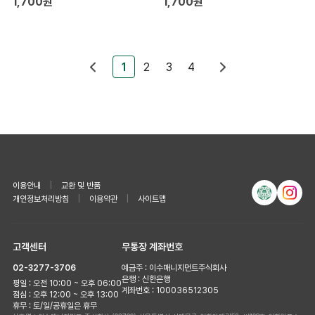
1,700원
1,700원
1
2
3
4
이용안내
|
교환 및 반품
개인정보처리방침
|
이용약관
|
사이트맵
고객센터
무통장 계좌번호
02-3277-3706
예금주 : 이수매니지먼트주식회사
은행 : 신한은행
평일 : 오전 10:00 ~ 오후 06:00
계좌번호 : 100036512305
점심 : 오후 12:00 ~ 오후 13:00
휴무 : 토/일/공휴일은 휴무