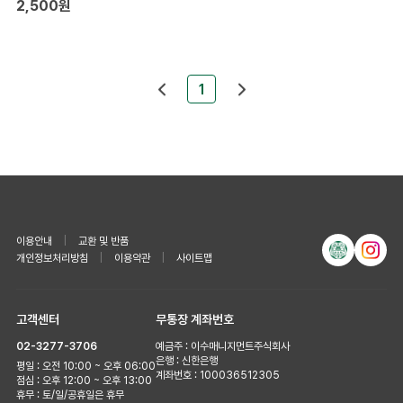
2,500원
1
이용안내
|
교환 및 반품
개인정보처리방침
|
이용약관
|
사이트맵
고객센터
무통장 계좌번호
02-3277-3706
예금주 : 이수매니지먼트주식회사
은행 : 신한은행
평일 : 오전 10:00 ~ 오후 06:00
계좌번호 : 100036512305
점심 : 오후 12:00 ~ 오후 13:00
휴무 : 토/일/공휴일은 휴무