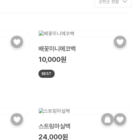
순번순 정렬
배꽃미니에코백
10,000원
BEST
스트링마실백
24,000원