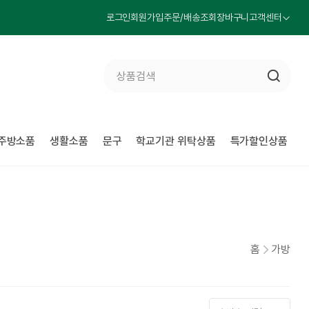
로그인
회원가입
주문/배송조회
장바구니
고객센터
주방소품
생활소품
문구
학교기관 위탁상품
특가할인상품
홈
가방