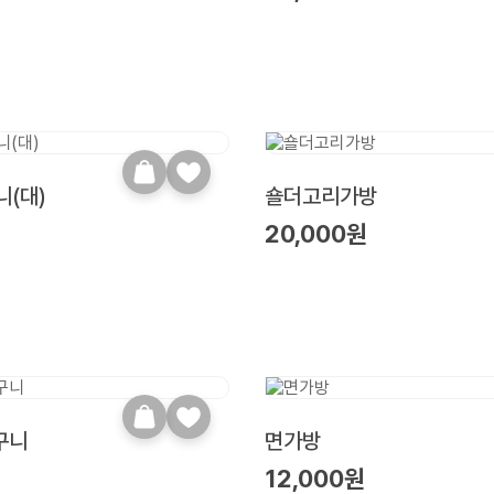
(대)
숄더고리가방
원
20,000원
구니
면가방
12,000원