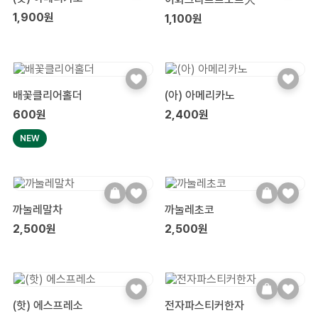
1,900원
1,100원
배꽃클리어홀더
(아) 아메리카노
600원
2,400원
NEW
까눌레말차
까눌레초코
2,500원
2,500원
(핫) 에스프레소
전자파스티커한자