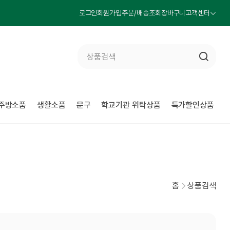
로그인
회원가입
주문/배송조회
장바구니
고객센터
주방소품
생활소품
문구
학교기관 위탁상품
특가할인상품
홈
상품검색