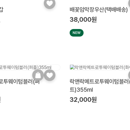
갑
배꽃암막장우산(택배배송)
원
38,000원
NEW
로투웨이텀블러(퍼
락앤락메트로투웨이텀블러
트)355ml
원
32,000원