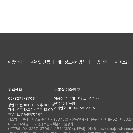
이용안내
|
교환 및 반품
|
개인정보처리방침
|
이용약관
|
사이트맵
고객센터
무통장 계좌번호
02-3277-3706
예금주 : 이수매니지먼트주식회사
은행 : 신한은행
평일 : 오전 10:00 ~ 오후 06:00
계좌번호 : 100036512305
점심 : 오후 12:00 ~ 오후 13:00
휴무 : 토/일/공휴일은 휴무
상호명 : 이수매니지먼트 주식회사
(03760) 서울특별시 서대문구 이화여대길52, 비108
대표자 : 박애영 개인정보관리책임자 : 윤성희
대표전화 : 02-3277-3706(기념품점)/3284(사무실)
이메일 : ewhaisu@ewhaisu.c