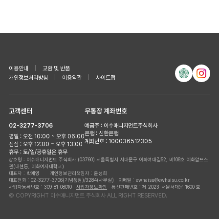
이용안내
|
교환 및 반품
개인정보처리방침
|
이용약관
|
사이트맵
고객센터
무통장 계좌번호
02-3277-3706
예금주 : 이수매니지먼트주식회사
은행 : 신한은행
평일 : 오전 10:00 ~ 오후 06:00
계좌번호 : 100036512305
점심 : 오후 12:00 ~ 오후 13:00
휴무 : 토/일/공휴일은 휴무
상호명 : 이수매니지먼트 주식회사
(03760) 서울특별시 서대문구 이화여대길52, 비108호 이화알프스
관(대현동, 이화여자대학교)
대표자 : 박애영 개인정보관리책임자 : 윤성희
대표전화 : 02-3277-3706(기념품점)/3284(사무실)
이메일 : ewhaisu@ewhaisu.co.kr
사업자등록번호 : 309-81-08010
사업자정보확인
통신판매번호 : 제 2023-서울서대문-1600 호
© COPYRIGHT 이수매니지먼트 주식회사 ALL RIGHT RESERVED.