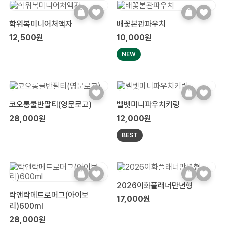
학위복미니어처액자
배꽃본관파우치
12,500원
10,000원
NEW
코오롱쿨반팔티(영문로고)
벨벳미니파우치키링
28,000원
12,000원
BEST
2026이화플래너만년형
락앤락메트로머그(아이보
17,000원
리)600ml
28,000원