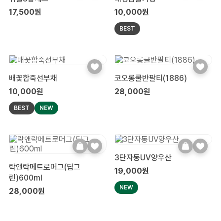
17,500원
10,000원
BEST
배꽃합죽선부채
코오롱쿨반팔티(1886)
10,000원
28,000원
BEST
NEW
3단자동UV양우산
락앤락메트로머그(딥그
19,000원
린)600ml
NEW
28,000원