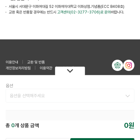
서울시 서대문구 이화여대길 52 이화여자대학교 이화상점.기념품(ECC B408호)
교환 혹은 반품할 경우에는 반드시
고객센터(02-3277-3706)로 문의
바랍니다.
이용안내
|
교환 및 반품
개인정보처리방침
|
이용약관
|
사이트맵
옵션
고객센터
무통장 계좌번호
옵션을 선택해주세요
02-3277-3706
예금주 : 이수매니지먼트주식회사
은행 : 신한은행
평일 : 오전 10:00 ~ 오후 06:00
계좌번호 : 100036512305
점심 : 오후 12:00 ~ 오후 13:00
휴무 : 토/일/공휴일은 휴무
상호명 : 이수매니지먼트 주식회사
(03760) 서울특별시 서대문구 이화여대길52, 비108호 이화알프스
0원
총
0
개 상품 금액
관(대현동, 이화여자대학교)
대표자 : 박애영 개인정보관리책임자 : 윤성희
대표전화 : 02-3277-3706(기념품점)/3284(사무실)
이메일 : ewhaisu@ewhaisu.co.kr
사업자등록번호 : 309-81-08010
사업자정보확인
통신판매번호 : 제 2023-서울서대문-1600 호