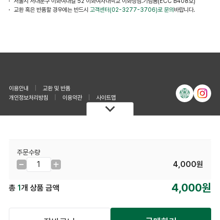
서울시 서대문구 이화여대길 52 이화여자대학교 이화상점.기념품(ECC B408호)
교환 혹은 반품할 경우에는 반드시
고객센터(02-3277-3706)로 문의
바랍니다.
이용안내
|
교환 및 반품
개인정보처리방침
|
이용약관
|
사이트맵
고객센터
무통장 계좌번호
02-3277-3706
예금주 : 이수매니지먼트주식회사
주문수량
은행 : 신한은행
평일 : 오전 10:00 ~ 오후 06:00
계좌번호 : 100036512305
4,000원
점심 : 오후 12:00 ~ 오후 13:00
휴무 : 토/일/공휴일은 휴무
상호명 : 이수매니지먼트 주식회사
(03760) 서울특별시 서대문구 이화여대길52, 비108호 이화알프스
4,000원
총
1
개 상품 금액
관(대현동, 이화여자대학교)
대표자 : 박애영 개인정보관리책임자 : 윤성희
대표전화 : 02-3277-3706(기념품점)/3284(사무실)
이메일 : ewhaisu@ewhaisu.co.kr
사업자등록번호 : 309-81-08010
사업자정보확인
통신판매번호 : 제 2023-서울서대문-1600 호
© COPYRIGHT 이수매니지먼트 주식회사 ALL RIGHT RESERVED.