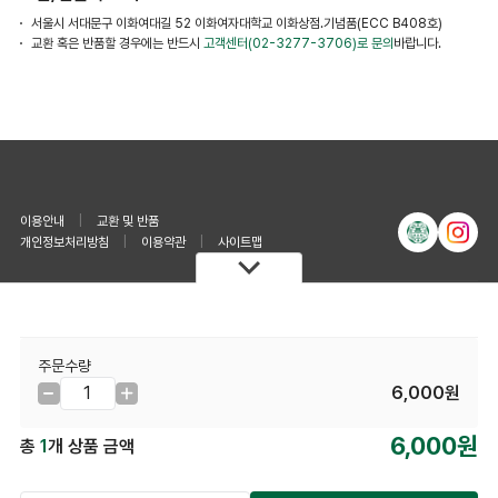
서울시 서대문구 이화여대길 52 이화여자대학교 이화상점.기념품(ECC B408호)
교환 혹은 반품할 경우에는 반드시
고객센터(02-3277-3706)로 문의
바랍니다.
이용안내
|
교환 및 반품
개인정보처리방침
|
이용약관
|
사이트맵
고객센터
무통장 계좌번호
02-3277-3706
예금주 : 이수매니지먼트주식회사
주문수량
은행 : 신한은행
평일 : 오전 10:00 ~ 오후 06:00
계좌번호 : 100036512305
6,000원
점심 : 오후 12:00 ~ 오후 13:00
휴무 : 토/일/공휴일은 휴무
상호명 : 이수매니지먼트 주식회사
(03760) 서울특별시 서대문구 이화여대길52, 비108호 이화알프스
6,000원
총
1
개 상품 금액
관(대현동, 이화여자대학교)
대표자 : 박애영 개인정보관리책임자 : 윤성희
대표전화 : 02-3277-3706(기념품점)/3284(사무실)
이메일 : ewhaisu@ewhaisu.co.kr
사업자등록번호 : 309-81-08010
사업자정보확인
통신판매번호 : 제 2023-서울서대문-1600 호