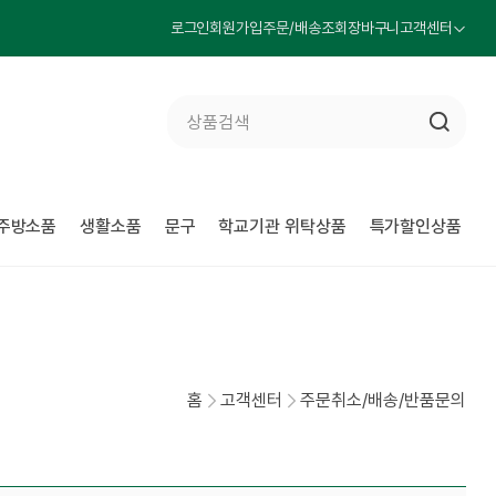
로그인
회원가입
주문/배송조회
장바구니
고객센터
주방소품
생활소품
문구
학교기관 위탁상품
특가할인상품
홈
고객센터
주문취소/배송/반품문의