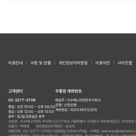
이용안내
|
교환 및 반품
|
개인정보처리방침
|
이용약관
|
사이트맵
고객센터
무통장 계좌번호
02-3277-3706
예금주 : 이수매니지먼트주식회사
은행 : 신한은행
평일 : 오전 10:00 ~ 오후 06:00
계좌번호 : 100036512305
점심 : 오후 12:00 ~ 오후 13:00
휴무 : 토/일/공휴일은 휴무
상호명 : 이수매니지먼트 주식회사
(03760) 서울특별시 서대문구 이화여대길52, 비108
대표자 : 박애영 개인정보관리책임자 : 윤성희
대표전화 : 02-3277-3706(기념품점)/3284(사무실)
이메일 : ewhaisu@ewhaisu.c
사업자등록번호 : 309-81-08010
사업자정보확인
통신판매번호 : 제 2023-서울서대문