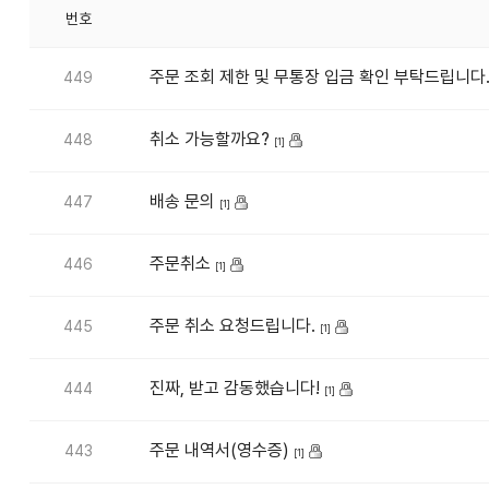
번호
주문 조회 제한 및 무통장 입금 확인 부탁드립니다
449
취소 가능할까요?
448
[1]
배송 문의
447
[1]
주문취소
446
[1]
주문 취소 요청드립니다.
445
[1]
진짜, 받고 감동했습니다!
444
[1]
주문 내역서(영수증)
443
[1]