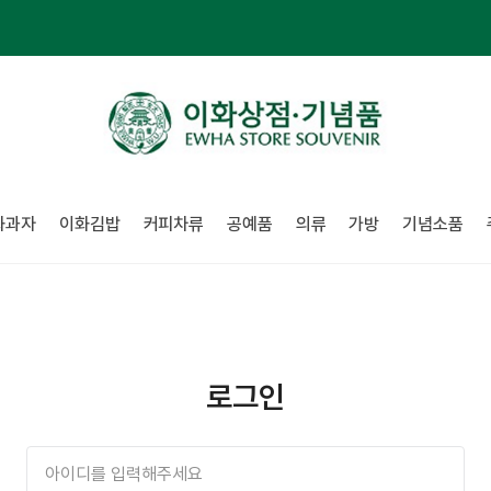
화과자
이화김밥
커피차류
공예품
의류
가방
기념소품
로그인