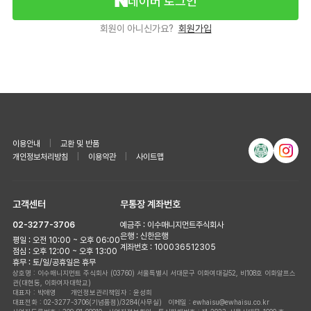
네이버 로그인
회원이 아니신가요?
회원가입
이용안내
|
교환 및 반품
개인정보처리방침
|
이용약관
|
사이트맵
고객센터
무통장 계좌번호
02-3277-3706
예금주 : 이수매니지먼트주식회사
은행 : 신한은행
평일 : 오전 10:00 ~ 오후 06:00
계좌번호 : 100036512305
점심 : 오후 12:00 ~ 오후 13:00
휴무 : 토/일/공휴일은 휴무
상호명 : 이수매니지먼트 주식회사
(03760) 서울특별시 서대문구 이화여대길52, 비108호 이화알프스
관(대현동, 이화여자대학교)
대표자 : 박애영 개인정보관리책임자 : 윤성희
대표전화 : 02-3277-3706(기념품점)/3284(사무실)
이메일 : ewhaisu@ewhaisu.co.kr